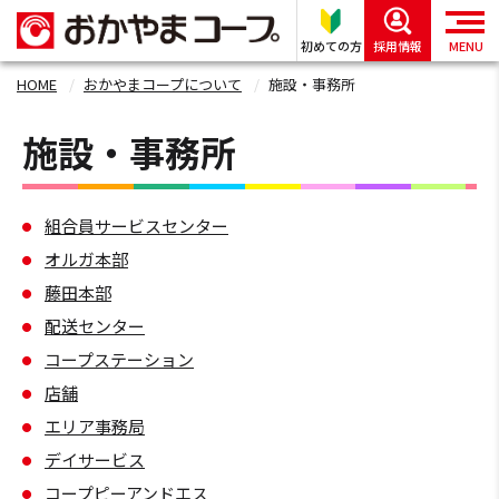
初めての方
採用情報
MENU
HOME
おかやまコープについて
施設・事務所
施設・事務所
組合員サービスセンター
オルガ本部
藤田本部
配送センター
コープステーション
店舗
エリア事務局
デイサービス
コープピーアンドエス