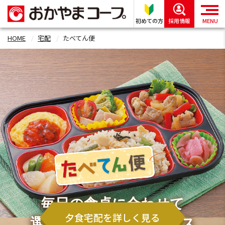
初めての方
採用情報
MENU
HOME
宅配
たべてん便
毎日の食卓に合わせて
夕食宅配を詳しく見る
選べる2つの宅配サービス