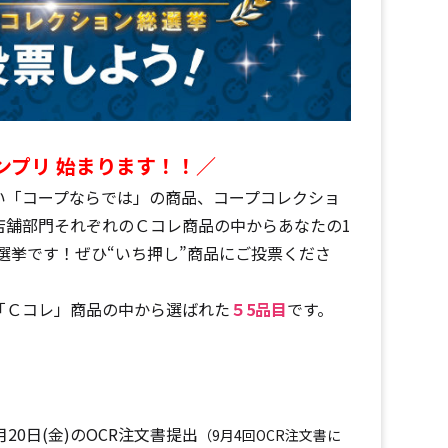
ランプリ 始まります！！／
「コープならでは」の商品、コープコレクショ
店舗部門それぞれのＣコレ商品の中からあなたの1
総選挙です！
ぜひ“いち押し”商品にご投票くださ
「Ｃコレ」商品の中から選ばれた
５5品目
です。
月20日(金)のOCR注文書提出
（9月4回OCR注文書に