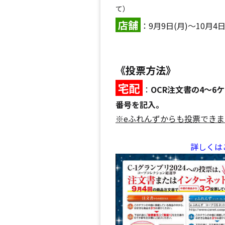
て）
店舗
：9月9日(月)～10月4日
《投票方法》
宅配
：
OCR
注文書の4～
6
ケ
番号を記入。
※e
ふれんずからも投票できま
詳しくは