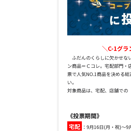
＼C-1グ
ふだんのくらしに欠かせない
ン商品＝Ｃコレ。宅配部門・
票で
人気NO.1商品を決める
い。
対象商品は、宅配、店舗での
《投票期間》
宅配
：9月16日(月・祝)～9