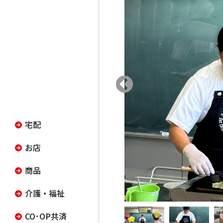
宅配
お店
商品
介護・福祉
CO･OP共済