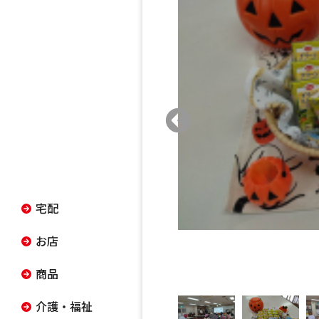
宅配
お店
商品
介護・福祉
CO･OP共済
その他のサービス