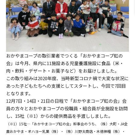
おかやまコープの取引業者でつくる「おかやまコープ虹の
会」は今月、県内に11施設ある児童養護施設に食品（米・
肉・飲料・デザート・お菓子など）をお届けしました。
この取り組みは2020年度、当時新型コロナ禍で大変な状況に
あった子どもたちへの支援としてスタートし、今回で7回目
となります。
12月7日・14日・21日の日程で「おかやまコープ虹の会」会
員の方々とおかやまコープの役職員・組合員が全施設を訪問
し、15社（※1）からの提供商品を手渡ししました。
（※1）15社…「おかやまコープ虹の会」幹事会のうち、（株）大町・JA全
農おかやま・オハヨー乳業（株）・（株）川野太商店・木徳神糧（株）・