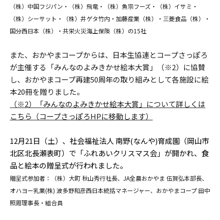
（株）中国フジパン・（株）飛竜・（株）魚宗フーズ・（株）イサミ・
（株）シーサット・（株）井ゲタ竹内・加藤産業（株）・三菱食品（株）・
国分西日本（株）・共栄火災海上保険（株）の15社
また、おかやまコープからは、日本生協連とコープさっぽろ
が主催する「みんなのよみきかせ絵本大賞」（※2）に協賛
し、おかやまコープ再建50周年の取り組みとして各施設に絵
本20冊を贈りました。
（※2）
「みんなのよみきかせ絵本大賞」について詳しくは
こちら（コープさっぽろHPに移動します）
12月21日（土）、社会福祉法人 南野(なんや)育成園（岡山市
北区北長瀬表町）で「ふれあいクリスマス会」が開かれ、食
品と絵本の贈呈式が行われました。
贈呈式参加者：（株）大町 秋山秀行社長、JA全農おかやま 伍賀弘本部長、
オハヨー乳業(株) 波多野和彦西日本統括マネージャー、おかやまコープ 田中
照周理事長・組合員