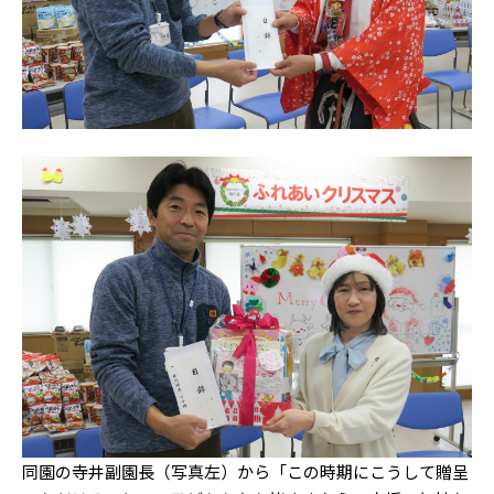
同園の寺井副園長（写真左）から「この時期にこうして贈呈