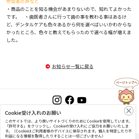
参加者の声など
・商品のことを知る機会があまりないので、知れてよかった
です。 ・歯医者さんに行って歯の事を教わる事はあるけ
ど、デンタルケアも色々あるから何を選べばいいかわからな
かったところ、色々と教えてもらったので選べる幅が増えま
した。
お知らせ一覧に戻る
Cookie受け入れのお願い
お問い合わせ
プライバシーポリシー
このサイトについて
このサイトでは、より良いサイトづくりのためにCookieを使用しています。
「許可する」をクリックし、Cookieの受け入れにご協力をお願いいたしま
す。（Cookieはご利用者様のデバイスに保存されます。個人を特定したり不
利益になる情報を取得したりすることは一切ございません）
Copyright © Okayama coop, All Rights Reserved.