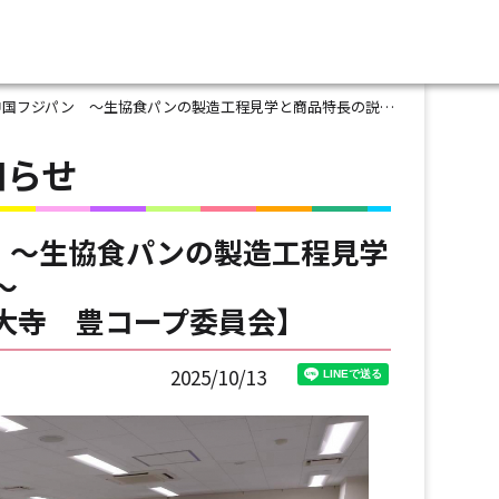
国フジパン ～生協食パンの製造工程見学と商品特長の説明～ 【岡山東エリア西大寺 豊コープ委員会】
知らせ
ン ～生協食パンの製造工程見学
～
大寺 豊コープ委員会】
2025/10/13