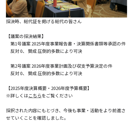
採決時、総代証を掲げる総代の皆さん
【議案の採決結果】
第1号議案 2025年度事業報告書・決算関係書類等承認の件
反対 0、 賛成 圧倒的多数により可決
第2号議案 2026年度事業計画及び収支予算決定の件
反対 0、 賛成 圧倒的多数により可決
【2025年度決算概要・2026年度予算概要】
※詳しくは
こちら
をご覧ください
採択された内容にもとづき、今後も事業・活動をより前進さ
せていくことを確認しました。