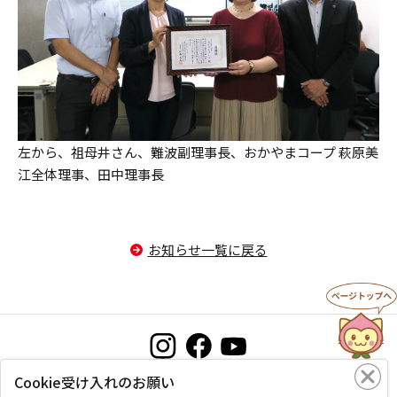
左から、祖母井さん、難波副理事長、おかやまコープ 萩原美
江全体理事、田中理事長
お知らせ一覧に戻る
Cookie受け入れのお願い
お問い合わせ
プライバシーポリシー
このサイトについて