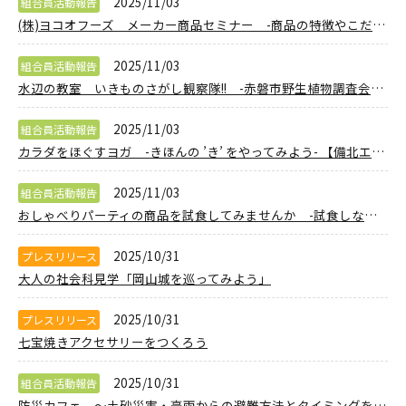
2025/11/03
組合員活動報告
(株)ヨコオフーズ メーカー商品セミナー -商品の特徴やこだわりを学び 皆さんで調理して 美味しさを実感しましょう- 【岡山東エリアCコレ商品学習実行委員会】
2025/11/03
組合員活動報告
水辺の教室 いきものさがし観察隊!! -赤磐市野生植物調査会から講師をお迎えして、水辺の生き物を一緒に観察しませんか?- 【岡山東エリア環境・考えるPJ 共催:岡山市・赤磐市】
2025/11/03
組合員活動報告
カラダをほぐすヨガ -きほんの ’き’ をやってみよう- 【備北エリアいき★いき委員会】
2025/11/03
組合員活動報告
おしゃべりパーティの商品を試食してみませんか -試食しながらおしゃべりしましょ♪- 【備北エリアパワーアップPJ】
2025/10/31
プレスリリース
大人の社会科見学「岡山城を巡ってみよう」
2025/10/31
プレスリリース
七宝焼きアクセサリーをつくろう
2025/10/31
組合員活動報告
防災カフェ ～土砂災害・豪雨からの避難方法とタイミングを一緒に考えてみませんか～ 【岡山東エリアいきいき委員会】