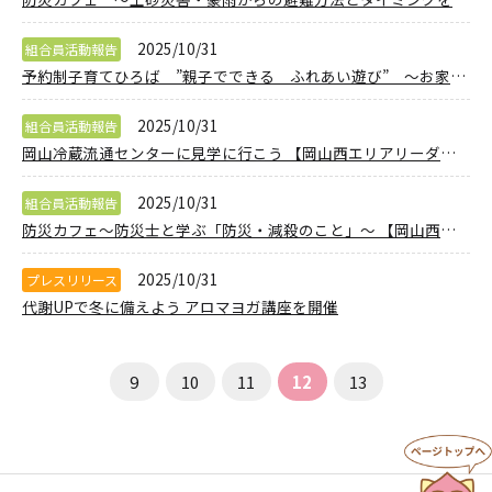
2025/10/31
組合員活動報告
予約制子育てひろば ”親子でできる ふれあい遊び” ～お家でできる💛親子で楽しめる♪ふれあい遊びしませんか～ 【岡山西エリア子育て応援PJ】
2025/10/31
組合員活動報告
岡山冷蔵流通センターに見学に行こう 【岡山西エリアリーダー会議】
2025/10/31
組合員活動報告
防災カフェ～防災士と学ぶ「防災・減殺のこと」～ 【岡山西エリア環境・防災委員会】
2025/10/31
プレスリリース
代謝UPで冬に備えよう アロマヨガ講座を開催
9
10
11
12
13