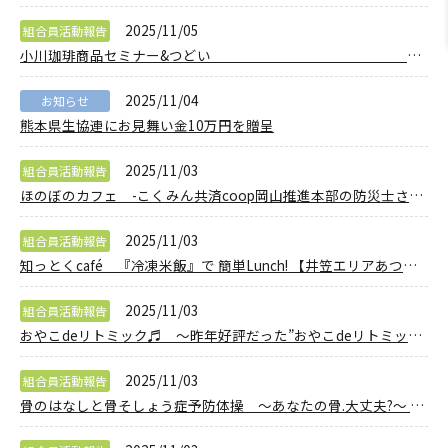
2025/11/05
組合員活動報告
小川珈琲商品セミナー&つどい 【美味しい珈琲の淹れ方】レッスンと珈琲のみながらほっとひといきタイム 【岡山東エリア桜が丘東コープ委員会】
2025/11/04
お知らせ
熊本県生協連にお見舞い金10万円を贈呈
2025/11/03
組合員活動報告
ほのぼのカフェ -こくみん共済coop岡山推進本部の防災士さんから、防災・減殺への対応について学びます- 【備北エリアパワーアップPJ】
2025/11/03
組合員活動報告
知っとくcafé 『冷凍米飯』で 簡単Lunch! 【井笠エリアあつまれなかまPJ】
2025/11/03
組合員活動報告
おやこdeリトミック♬ ～昨年好評だった”おやこdeリトミック”を今年も開催します♪～ 【岡山東エリアマミパピ委員会】
2025/11/03
組合員活動報告
骨のはなしと骨そしょう症予防体操 ～あなたの骨.大丈夫?～ 【岡山西エリアふくし委員会】