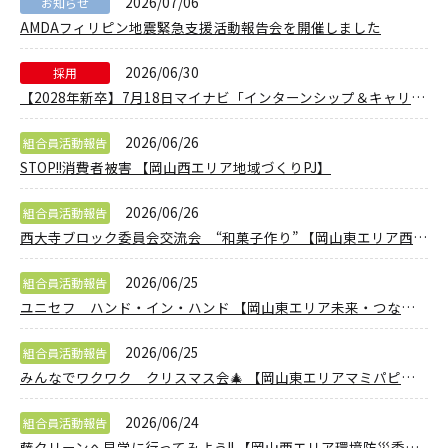
2026/07/06
お知らせ
AMDAフィリピン地震緊急支援活動報告会を開催しました
2026/06/30
採用
【2028年新卒】7月18日マイナビ「インターンシップ＆キャリア発見フェア」に出展します！
2026/06/26
組合員活動報告
STOP!!消費者被害 【岡山西エリア地域づくりPJ】
2026/06/26
組合員活動報告
西大寺ブロック委員会交流会 “和菓子作り” 【岡山東エリア西大寺ブロック委員会】
2026/06/25
組合員活動報告
ユニセフ ハンド・イン・ハンド 【岡山東エリア未来・つながるPJ】
2026/06/25
組合員活動報告
みんなでワクワク クリスマス会🎄 【岡山東エリアマミパピ委員会】
2026/06/24
組合員活動報告
藤クリーンへ見学に行ってみよう!! 【岡山西エリア環境防災委員会】