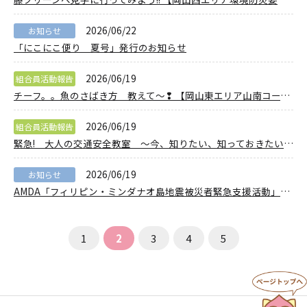
2026/06/22
お知らせ
「にこにこ便り 夏号」発行のお知らせ
2026/06/19
組合員活動報告
チーフ。。魚のさばき方 教えて～❢ 【岡山東エリア山南コープ委員会】
2026/06/19
組合員活動報告
緊急! 大人の交通安全教室 ～今、知りたい、知っておきたい、自転車のルール～ 【岡山西エリア平福コープ委員会】
2026/06/19
お知らせ
AMDA「フィリピン・ミンダナオ島地震被災者緊急支援活動」に50万円拠出
1
2
3
4
5