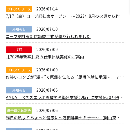
2026/07/14
プレスリリース
7/17（金）コープ総社東オープン ～2023年8月の火災から約3年～
2026/07/10
お知らせ
コープ総社東新店舗竣工式が執り行われました
2026/07/09
採用
【2028年新卒】夏の仕事体験実施のご案内
2026/07/09
プレスリリース
お笑いコンビが“漫才”で原爆を伝える「原爆体験伝承漫才」 ７月２５日、「平和のひろば２０２６」開催
2026/07/06
お知らせ
AMDA「ベネズエラ地震被災者緊急支援活動」に支援金50万円拠出
2026/07/06
組合員活動報告
昨日の私よりちょっと健康に～万田酵素セミナー～ 【岡山東エリア政田コープ委員会】