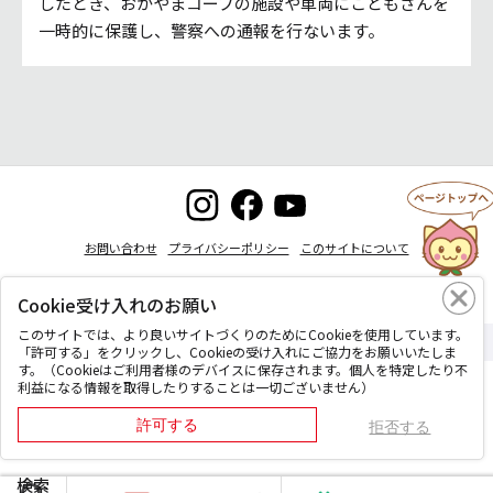
したとき、おかやまコープの施設や車両にこどもさんを
一時的に保護し、警察への通報を行ないます。
お問い合わせ
プライバシーポリシー
このサイトについて
Cookie受け入れのお願い
このサイトでは、より良いサイトづくりのためにCookieを使用しています。
Copyright © Okayama coop, All Rights Reserved.
「許可する」をクリックし、Cookieの受け入れにご協力をお願いいたしま
す。（Cookieはご利用者様のデバイスに保存されます。個人を特定したり不
利益になる情報を取得したりすることは一切ございません）
許可する
拒否する
検索