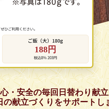
てぜひご利用ください。
ご飯（大）180g
188円
税込8％ 203円
安心・安全の
毎回日替わり献立
日の献立づくりを
サポートし