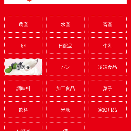
農産
水産
畜産
卵
日配品
牛乳
乳製品
パン
冷凍食品
調味料
加工食品
菓子
飲料
米穀
家庭用品