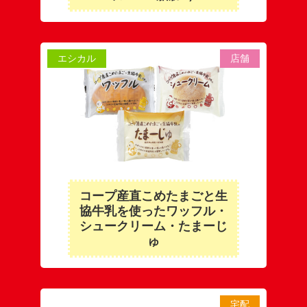
エシカル
店舗
コープ産直こめたまごと生
協牛乳を使ったワッフル・
シュークリーム・たまーじ
ゅ
宅配