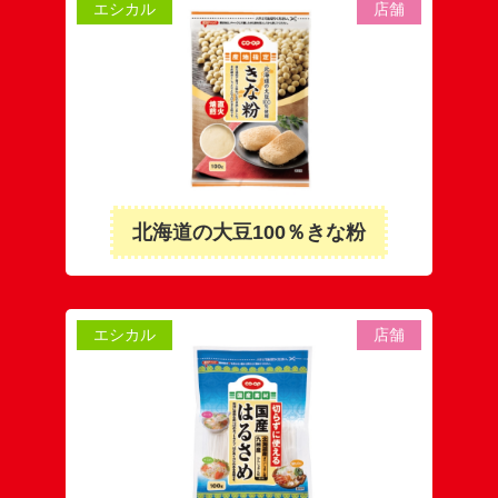
エシカル
店舗
北海道の大豆100％きな粉
エシカル
店舗