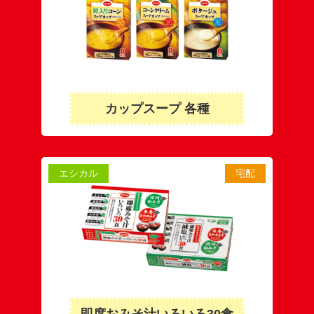
カップスープ 各種
エシカル
宅配