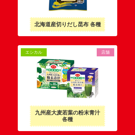
北海道産切りだし昆布 各種
エシカル
店舗
九州産大麦若葉の粉末青汁
各種