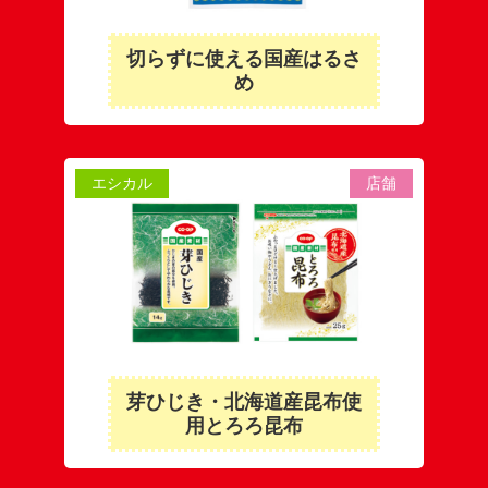
切らずに使える国産はるさ
め
エシカル
店舗
芽ひじき・北海道産昆布使
用とろろ昆布