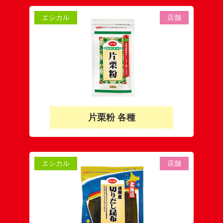
エシカル
店舗
片栗粉 各種
エシカル
店舗