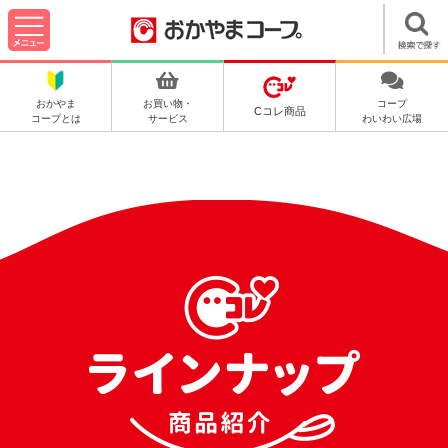
おかやま
お買い物・
コープ
Cコレ商品
コープとは
サービス
わいわい広場