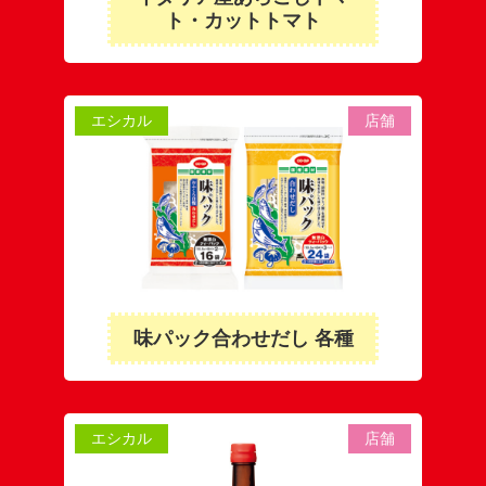
ト・カットトマト
エシカル
店舗
味パック合わせだし 各種
エシカル
店舗