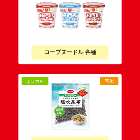
コープヌードル 各種
エシカル
宅配