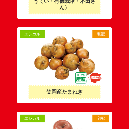
うてい・有機栽培・本田さ
ん）
エシカル
宅配
笠岡産たまねぎ
エシカル
宅配