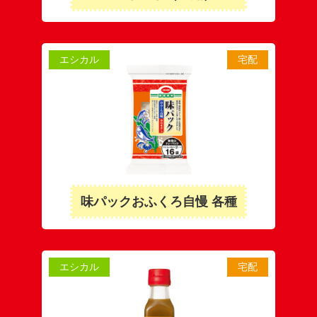
エシカル
宅配
味パックおふくろ自慢 各種
エシカル
宅配