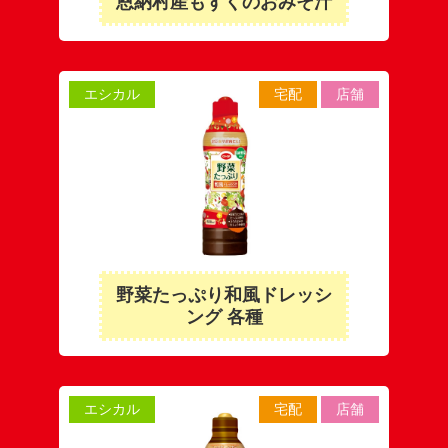
恩納村産もずくのおみそ汁
エシカル
宅配
店舗
野菜たっぷり和風ドレッシ
ング 各種
エシカル
宅配
店舗