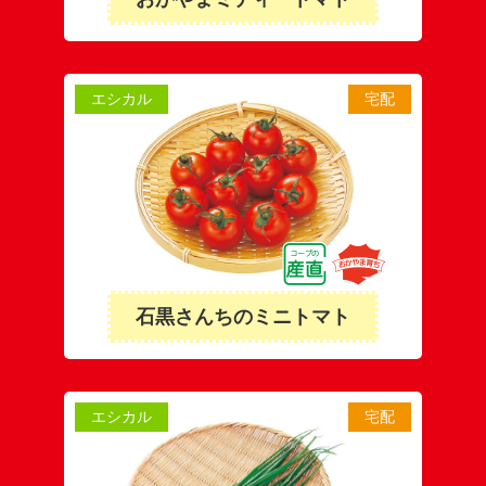
エシカル
宅配
石黒さんちのミニトマト
エシカル
宅配