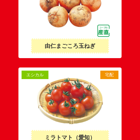
由仁まごころ玉ねぎ
エシカル
宅配
ミラトマト（愛知）