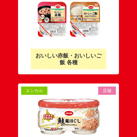
おいしい赤飯・おいしいご
飯 各種
エシカル
店舗