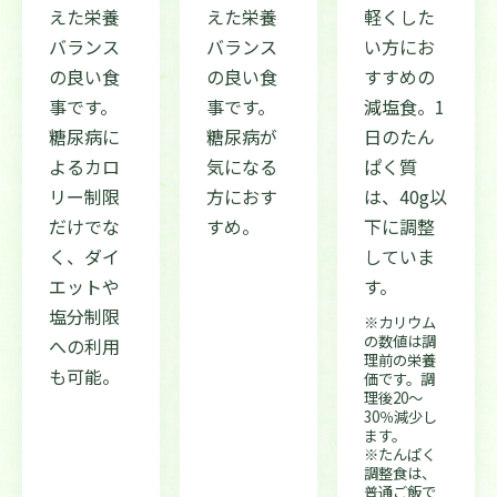
えた栄養
えた栄養
軽くした
バランス
バランス
い方にお
の良い食
の良い食
すすめの
事です。
事です。
減塩食。1
糖尿病に
糖尿病が
日のたん
よるカロ
気になる
ぱく質
リー制限
方におす
は、40g以
だけでな
すめ。
下に調整
く、ダイ
していま
エットや
す。
塩分制限
※カリウム
の数値は調
への利用
理前の栄養
も可能。
価です。調
理後20〜
30％減少し
ます。
※たんぱく
調整食は、
普通ご飯で