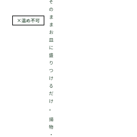
そ
の
ま
×温め不可
ま
お
皿
に
盛
り
つ
け
る
だ
け
。
揚
物
・