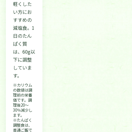
軽くした
い方にお
すすめの
減塩食。1
日のたん
ぱく質
は、60g以
下に調整
していま
す。
※カリウム
の数値は調
理前の栄養
価です。調
理後20〜
30％減少し
ます。
※たんぱく
調整食は、
普通ご飯で