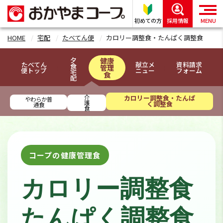
初めての方
採用情報
MENU
HOME
宅配
たべてん便
カロリー調整食・たんぱく調整食
夕
健康
たべてん
献立メ
資料請求
食
管理
便トップ
ニュー
フォーム
宅
食
配
介
カロリー調整食・たんぱ
やわらか普
護
く調整食
通食
食
コープの健康管理食
カロリー調整食
たんぱく調整食