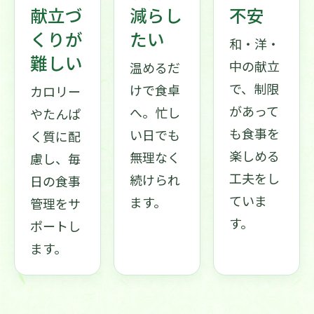
献立づ
減らし
不安
くりが
たい
和・洋・
難しい
中の献立
温めるだ
で、制限
けで食卓
カロリー
があって
へ。忙し
やたんぱ
も食事を
い日でも
く質に配
楽しめる
無理なく
慮し、毎
工夫をし
続けられ
日の食事
ていま
ます。
管理をサ
す。
ポートし
ます。