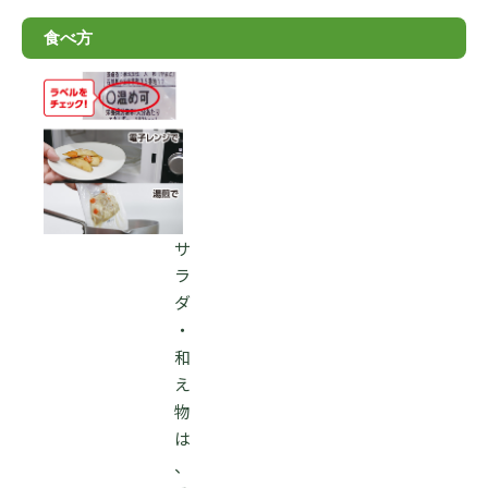
食べ方
サ
ラ
ダ
・
和
え
物
は
、