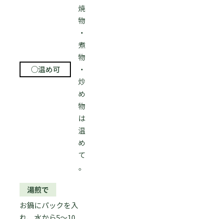
焼
物
・
煮
物
○温め可
・
炒
め
物
は
温
め
て
。
湯煎で
お鍋にパックを入
れ、水から5〜10