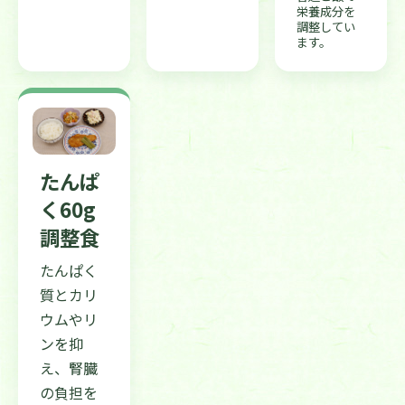
栄養成分を
調整してい
ます。
たんぱ
く60g
調整食
たんぱく
質とカリ
ウムやリ
ンを抑
え、腎臓
の負担を