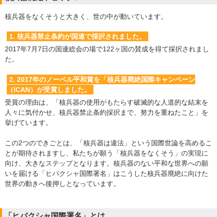
核兵器をなくそうと大きく、世の中が動いています。
1. 核兵器禁止条約が国連で採択されました。
2017年7月7日の国連総会の場で122ヶ国の賛成を得て採択されまし
た。
2. 2017年のノーベル平和賞を「核兵器廃絶国際キャンペーン
（ICAN）が受賞しました。
受賞の理由は、「核兵器の使用がもたらす破滅的な人道的な結末を
人々に気付かせ、核兵器禁止条約採択まで、努力を重ねたこと」を
挙げています。
この2つのできごとは、「核兵器は違法」という国際世論を高めるこ
とが期待されますし、私たちが願う「核兵器をなくそう」の実現に
向け、大きなステップとなります。核兵器のない平和な世界への願
いを届ける「ヒバクシャ国際署名」はこうした核兵器廃絶に向けた
世界の動きへ後押しとなっています。
「ヒバクシャ国際署名」とは