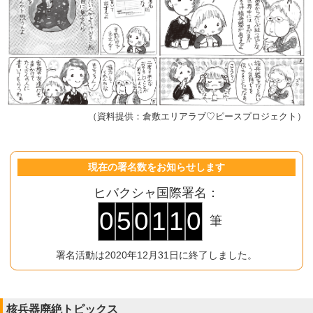
（資料提供：倉敷エリアラブ♡ピースプロジェクト）
現在の署名数をお知らせします
ヒバクシャ国際署名：
0
5
0
1
1
0
筆
署名活動は2020年12月31日に終了しました。
核兵器廃絶トピックス