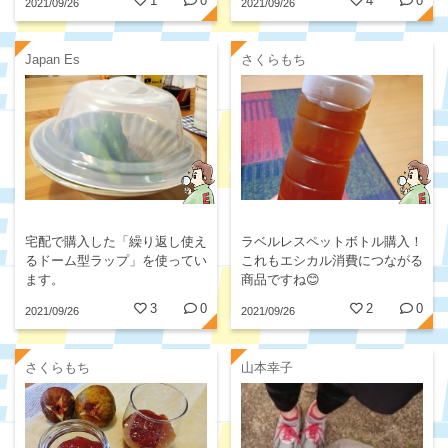
1
0
4
0
2021/09/26
2021/09/26
Japan Es
さくらもち
宅配で購入した「繰り返し使え
ラベルレスペットボトル購入！
るドーム型ラップ」を使ってい
これもエシカル消費につながる
ます。
商品ですね😊
3
0
2
0
2021/09/26
2021/09/26
さくらもち
山本幸子