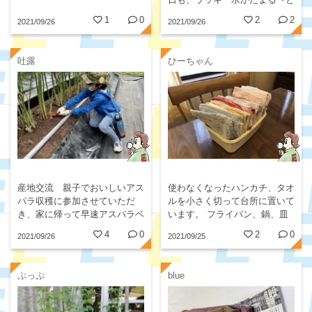
思えます。雨水は草木の水やり
1
0
2
2
2021/09/26
2021/09/26
に使っています。災害時にはト
イレも流せる。さらに設置には
岡山市から助成金がでます！...
吐露
ひーちゃん
使わなくなったハンカチ、タオ
産地交流 親子でおいしいアス
ルを小さく切って台所に置いて
パラ収穫に参加させていただ
います。 フライパン、鍋、皿
き、家に帰って早速アスパラベ
などの油汚れをそれで落として
ーコンクリームパスタにしてい
4
0
2
0
2021/09/26
2021/09/25
から洗うようにしています。
ただきました。採れたてアスパ
排水溝や川を汚さず環境に優し
ラはおいしかったです。
いと思います♪
ぷっぷ
blue