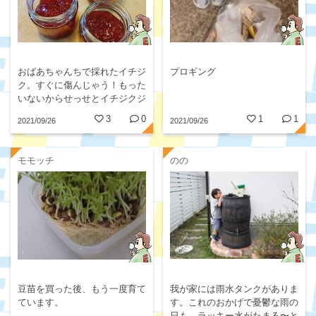
おばあちゃんちで採れたイチジ
プロギング
ク。すぐに傷んじゃう！もった
いないからせっせとイチジクジ
ャムに♡
3
0
1
1
2021/09/26
2021/09/26
モモッチ
のの
我が家には雨水タンクがありま
豆苗を買った後、もう一度育て
す。これのおかげで憂鬱な雨の
ています。
日も、ラッキー水がたまる〜と