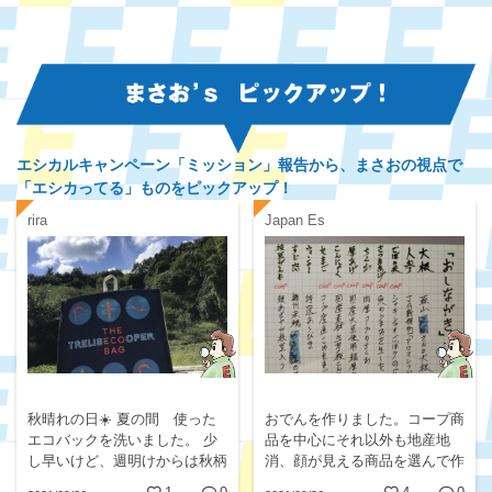
エシカルキャンペーン「ミッション」報告から、
まさおの視点で
「エシカってる」ものをピックアップ！
rira
Japan Es
秋晴れの日☀️ 夏の間 使った
おでんを作りました。コープ商
エコバックを洗いました。 少
品を中心にそれ以外も地産地
し早いけど、週明けからは秋柄
消、顔が見える商品を選んで作
のエコバックに衣替えします🍁
りました(^^)v