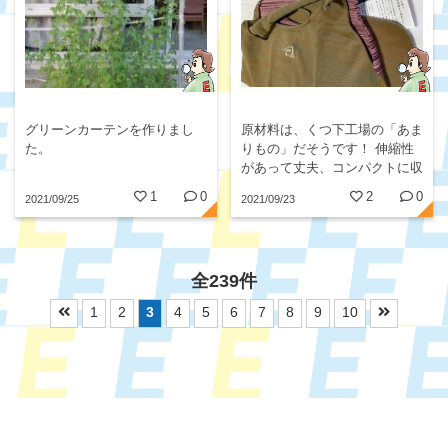
原材料は、くつ下工場の「あま
グリーンカーテンを作りまし
りもの」だそうです！ 伸縮性
た。
があって丈夫、コンパクトに収
納できます👍
1
0
2
0
2021/09/25
2021/09/23
全239件
1
2
3
4
5
6
7
8
9
10