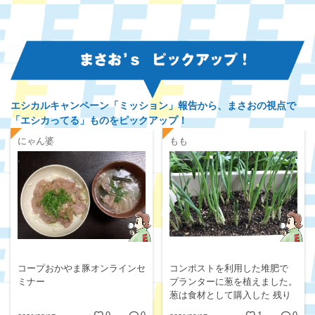
エシカルキャンペーン「ミッション」報告から、
まさおの視点で
「エシカってる」ものをピックアップ！
にゃん婆
もも
コープおかやま豚オンラインセ
コンポストを利用した堆肥で
ミナー
プランターに葱を植えました。
葱は食材として購入した 残り
の根を植えました。 数日、雨