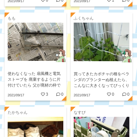
0
0
1
0
2021/09/17
2021/09/17
続きのお加減で ぐんぐん伸び
ています。
もも
ふくちゃん
使わなくなった 扇風機と電気
買ってきたカボチャの種をベラ
ストーブを 廃棄するように片
ンダのプランターぬ植えたら、
付けていたら 父が廃材の枠で
こんなに大きくなってびっくり
コンパクト熊手を 作ってくれ
です！子供達の食育にもなって
3
0
0
0
2021/09/17
2021/09/17
ました。 小回りが効いて熊手
います。
の幅も調整出来 とても重宝し
ています。
たかちゃん
なすび