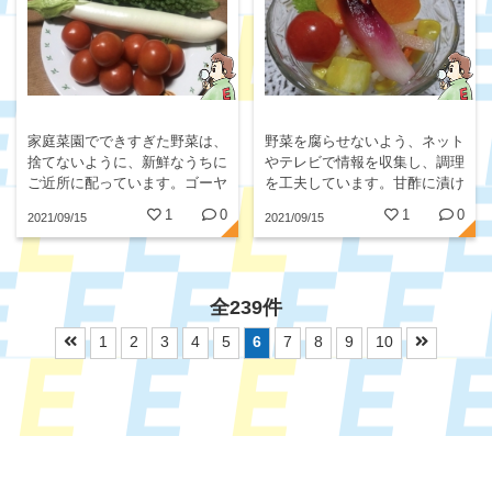
家庭菜園でできすぎた野菜は、
野菜を腐らせないよう、ネット
捨てないように、新鮮なうちに
やテレビで情報を収集し、調理
ご近所に配っています。ゴーヤ
を工夫しています。甘酢に漬け
ーとミョウガ、白ナス、珍しい
たみょうが寿司はお勧めです。
1
0
1
0
2021/09/15
2021/09/15
野菜が人気です。できた種も配
ります。
全239件
1
2
3
4
5
6
7
8
9
10