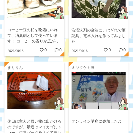
コーヒー豆の粕を靴箱にいれ
洗濯洗剤の空箱に、はぎれで筆
て、消臭剤として使っていま
記具、電卓入れを作ってみまし
す！ コーヒーの香りが広がっ
た
ていい香り〜
0
0
0
0
2021/09/16
2021/09/16
まりりん
ミヤタケカヨ
休日は主人と買い物に出かける
オンライン講座に参加したよ
のですが、最近はマイカゴにト
レー、牛乳パックを入れて買い