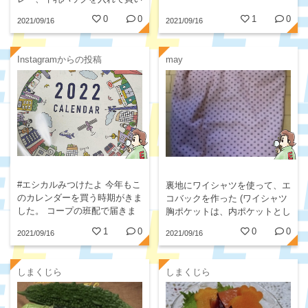
物に行く準備をして待ってくれ
0
0
1
0
2021/09/16
2021/09/16
てます。
Instagramからの投稿
may
#エシカルみつけたよ 今年もこ
裏地にワイシャツを使って、エ
のカレンダーを買う時期がきま
コバックを作った (ワイシャツ
した。 コープの班配で届きま
胸ポケットは、内ポケットとし
したが...
て活用)
1
0
0
0
2021/09/16
2021/09/16
しまくじら
しまくじら