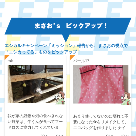
エシカルキャンペーン「ミッション」報告から、
まさおの視点で
「エシカってる」ものをピックアップ！
mk
パール17
我が家の残飯や畑の食べきれな
あまり使ってないのに壊れて不
い野菜は、牛くんが食べてフー
要になった傘をリメイクして、
ドロスに協力してくれていま
エコバッグを作りました ナイ
す。 飼う頭数が減ったので食
ロン生地なので重宝してます