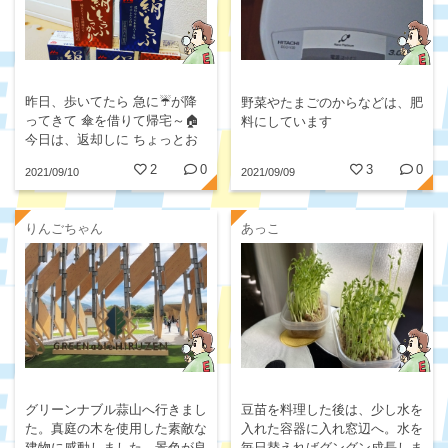
昨日、歩いてたら 急に☔️が降
野菜やたまごのからなどは、肥
ってきて 傘を借りて帰宅～🏠️
料にしています
今日は、返却しに ちょっとお
やつを 持っていったら、 おい
2
0
3
0
2021/09/10
2021/09/09
しそうな お豆腐をいただいち
ゃった😆...
りんごちゃん
あっこ
グリーンナブル蒜山へ行きまし
豆苗を料理した後は、少し水を
た。真庭の木を使用した素敵な
入れた容器に入れ窓辺へ。水を