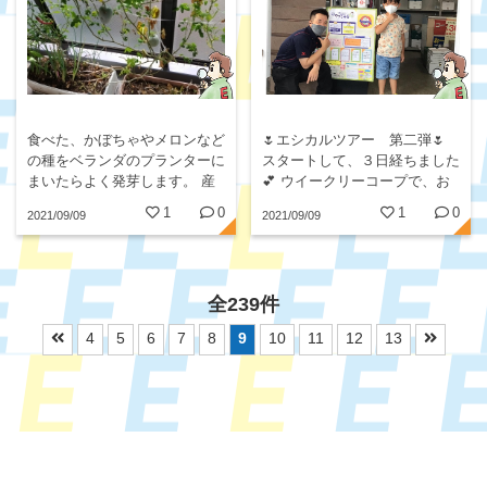
食べた、かぼちゃやメロンなど
🌷エシカルツアー 第二弾🌷
の種をベランダのプランターに
スタートして、３日経ちました
まいたらよく発芽します。 産
💕 ウイークリーコープで、お
直の根つきの野菜を買ってき
知らせしているので、水島セン
1
0
1
0
2021/09/09
2021/09/09
て、 主要な部分は食べて、5
ターに、ちょこっと👀お邪魔し
CM...
てみました(*'▽'*)💕...
全239件
4
5
6
7
8
9
10
11
12
13