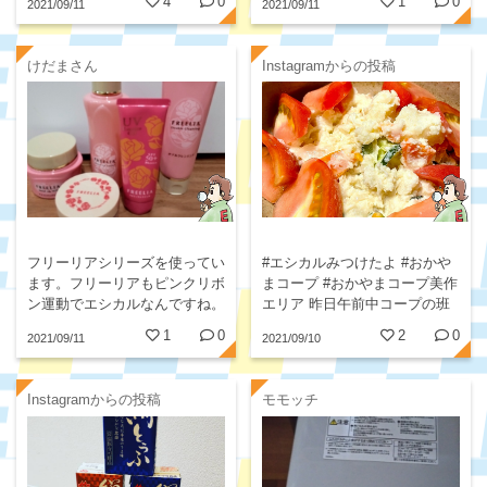
4
0
1
0
2021/09/11
2021/09/11
事の作りすぎに気を付けるよう
になりました。
けだまさん
Instagramからの投稿
フリーリアシリーズを使ってい
#エシカルみつけたよ #おかや
ます。フリーリアもピンクリボ
まコープ #おかやまコープ美作
ン運動でエシカルなんですね。
エリア 昨日午前中コープの班
配のあと、雨が降る前にお父さ
1
0
2
0
2021/09/11
2021/09/10
んと草取り草刈りをして、お昼
を手早く作らなくてはー！...
Instagramからの投稿
モモッチ