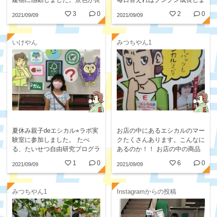
建物に感動しました。景色が良
毎日替えればグングン成長しま
く、近くでは、ジャージー牛も
す。限りある資源、食べ物をと
3
0
2
0
2021/09/09
2021/09/09
見学できて岡山の良さが再発見
ことん大切に食べようと思いま
できますよ。
す。
いけやん
みつちやん1
夏休み親子deエシカル⭐︎ラボ実
お店の中にあるエシカルのマー
験室に参加しました。 たべ
クたくさんあります。こんなに
る、たいせつ自由研究プログラ
あるのか！！ お店の中の商品
ムの牛乳に取り組みました。
のこともよくわかるし、商品を
1
0
6
0
2021/09/09
2021/09/09
アピールするコメントもとても
楽しかったです。
みつちやん1
Instagramからの投稿