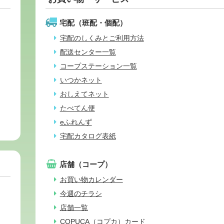
宅配（班配・個配）
宅配のしくみとご利用方法
配送センター一覧
コープステーション一覧
いつかネット
おしえてネット
たべてん便
eふれんず
宅配カタログ表紙
店舗（コープ）
お買い物カレンダー
今週のチラシ
店舗一覧
COPUCA（コプカ）カード