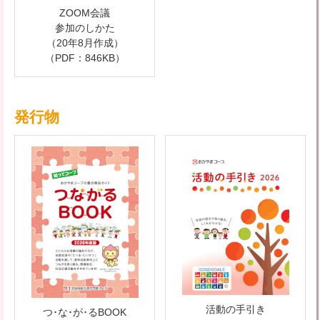
ZOOM会議
参加のしかた
（20年8月作成）
（PDF：846KB）
発行物
活動の手引き
つ･な･が･るBOOK