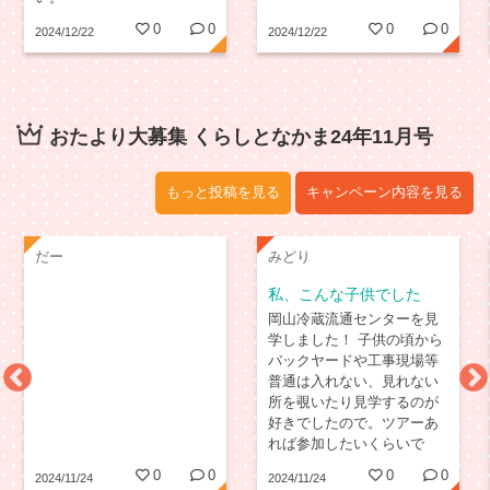
0
0
0
0
2024/12/22
2024/12/22
おたより大募集 くらしとなかま24年11月号
もっと投稿を見る
キャンペーン内容を見る
だー
みどり
私、こんな子供でした
岡山冷蔵流通センターを見
学しました！ 子供の頃から
バックヤードや工事現場等
普通は入れない、見れない
所を覗いたり見学するのが
好きでしたので。ツアーあ
れば参加したいくらいで
す。 おばあちゃん子でした
0
0
0
0
2024/11/24
2024/11/24
ので、少しまわりから浮い