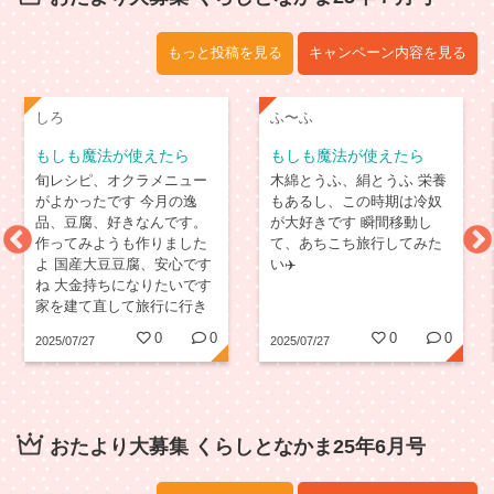
もっと投稿を見る
キャンペーン内容を見る
しろ
ふ〜ふ
もしも魔法が使えたら
もしも魔法が使えたら
旬レシピ、オクラメニュー
木綿とうふ、絹とうふ 栄養
がよかったです 今月の逸
もあるし、この時期は冷奴
品、豆腐、好きなんです。
が大好きです 瞬間移動し
作ってみようも作りました
て、あちこち旅行してみた
よ 国産大豆豆腐、安心です
い✈️
ね 大金持ちになりたいです
家を建て直して旅行に行き
たい、わんにゃんの施設に
0
0
0
0
2025/07/27
2025/07/27
寄付したい
おたより大募集 くらしとなかま25年6月号