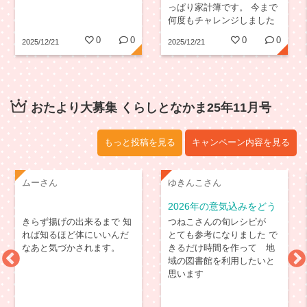
っぱり家計簿です。 今まで
何度もチャレンジしました
が、つづいたことがありま
0
0
0
0
2025/12/21
2025/12/21
せん。 何十年も続けてお
られる方には尊敬しかない
です。
おたより大募集 くらしとなかま25年11月号
もっと投稿を見る
キャンペーン内容を見る
ムーさん
ゆきんこさん
2026年の意気込みをどう
ぞ
きらず揚げの出来るまで 知
つねこさんの旬レシピが
れば知るほど体にいいんだ
とても参考になりました で
なあと気づかされます。
きるだけ時間を作って 地
域の図書館を利用したいと
思います