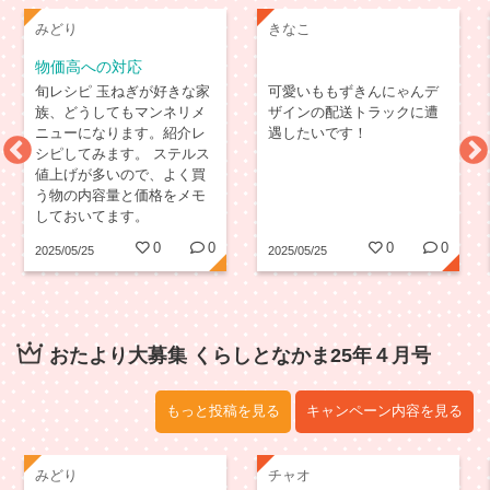
みどり
きなこ
物価高への対応
旬レシピ 玉ねぎが好きな家
可愛いももずきんにゃんデ
族、どうしてもマンネリメ
ザインの配送トラックに遭
ニューになります。紹介レ
遇したいです！
シピしてみます。 ステルス
値上げが多いので、よく買
う物の内容量と価格をメモ
しておいてます。
0
0
0
0
2025/05/25
2025/05/25
おたより大募集 くらしとなかま25年４月号
もっと投稿を見る
キャンペーン内容を見る
みどり
チャオ