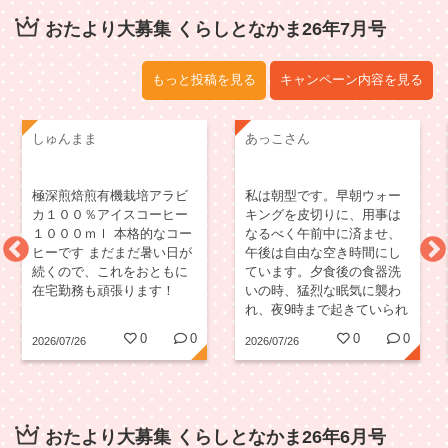
おたより大募集 くらしとなかま26年7月号
もっと投稿を見る
キャンペーン内容を見る
しゅんまま
あっこさん
極深煎焙煎有機栽培アラビ
私は朝型です。早朝ウォー
カ１００％アイスコーヒー
キングを皮切りに、用事は
１０００ｍｌ 本格的なコー
なるべく午前中に済ませ、
ヒーです まだまだ暑い日が
午後は自由な空き時間にし
続くので、これをおともに
ています。夕食後の食器洗
在宅勤務も頑張ります！
いの時、猛烈な眠気に襲わ
れ、夜9時まで起きていられ
ればオッケーです。
0
0
0
0
2026/07/26
2026/07/26
おたより大募集 くらしとなかま26年6月号