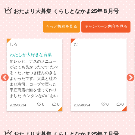
おたより大募集 くらしとなかま25年８月号
もっと投稿を見る
キャンペーン内容を見る
しろ
だー
わたしが大好きな言葉
旬レシピ、ナスのメニュー
がとても良かったです たべ
る・たいせつきほんのきも
よかったです。大葉と鮭の
まぜ寿司、コープで買った
平庄商店の鮭を使って作り
ました カンタンなのにおい
しかったです 生協食パンの
0
0
0
0
2025/08/24
2025/08/24
記事も興味深く読みました
だいじょうぶ だいじょうぶ
でないときも心の中でとな
えます
おたより大募集 くらしとなかま25年７月号