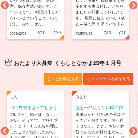
いせつきほんのき、選び
している事や 福祉事業を黒
方、保存方法があって、た
字化する事は難しいとあり
すかります、 料理の作り方
ましたが頑張って欲しいで
をレシピということ。いま
す。 広島に住んでいる３歳
だに、なれません。
と４歳の孫は アイパッドを
使いこなして テレビには興
0
0
0
0
2025/02/23
2025/02/22
味なし。 子供の頃の私はテ
レビ大好きっ子でした。
おたより大募集 くらしとなかま25年１月号
もっと投稿を見る
キャンペーン内容を見る
しろ
みどり
つい見栄をはってしまう
あと一品足りない時に作
こと
るおかず
旬レシピ、脂っぽくなく、
表紙レシピ 粒餡派の私はぜ
おいしそうです。大根もブ
んざいが好きです。お汁粉
ロッコリーもこんな料理に
ではなく。 ただ、お餅が角
したことがなかったので。
餅であるのが解せません。
今月の逸品、枝豆がんもお
岡山、関西は丸餅です。 蒸