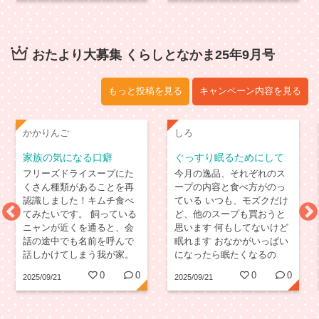
ム、ソーセージはコープ商
も美味しく感じます。
品しか買いません ポークハ
ム、いつも購入してます
おたより大募集 くらしとなかま25年9月号
もっと投稿を見る
キャンペーン内容を見る
かかりんご
しろ
家族の気になる口癖
ぐっすり眠るためにして
いること
フリーズドライスープにた
今月の逸品、それぞれのス
くさん種類があることを再
ープの内容と食べ方がのっ
認識しました！キムチ食べ
ている いつも、モズクだけ
てみたいです。 飼っている
ど、他のスープも買おうと
ニャンが近くを通ると、会
思います 何もしてないけど
話の途中でも名前を呼んで
眠れます おなかがいっぱい
話しかけてしまう我が家。
になったら眠たくなるの
なので家族みんな「ネオち
で、困ってます 用事をした
0
0
0
0
2025/09/21
2025/09/21
ゃーん」が口癖になってい
くても睡魔に負けます
ます。