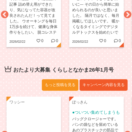
記事 詰め替え用ができた
いに--- その日から簡単に始
り、気になってた容器が改
められるのが良いと思いま
良されたんだ！って見てま
した。 隔月ではなく、毎月
した。 ウオーキングを毎日
掲載してほしいです。 暖か
1万歩を続けて、健康な身体
くなるタイミングでデジタ
作りをしたい。 脱コレステ
ルデトックスを始めたいで
ロールの薬を目指し頑張る
す。 いきなりは難しいと思
0
0
0
0
2026/02/22
2026/02/22
ぞ!
うので、少しずつ。空いた
時間を読書に充てたり、お
散歩したり、お茶を飲んだ
り。機器から離れて、自分
を潤す時間を増やせるとい
おたより大募集 くらしとなかま26年1月号
いなぁと思っています。
もっと投稿を見る
キャンペーン内容を見る
ワッシー
ぽっきん
●ついつい集めてしまうも
の
バッグクロージャーです。
パンの袋などを留めている
あのプラスチックの部品で