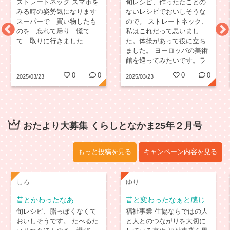
物
こと
ストレートネック スマホを
旬レシピ、作ったたことの
みる時の姿勢気になります
ないレシピでおいしそうな
スーパーで 買い物したも
ので。 ストレートネック、
のを 忘れて帰り 慌て
私はこれだって思いまし
て 取りに行きました
た。体操があって役に立ち
ました。 ヨーロッパの美術
館を巡ってみたいです。ラ
ファエロ、ベラスケスが好
0
0
0
0
2025/03/23
2025/03/23
きです。
おたより大募集 くらしとなかま25年２月号
もっと投稿を見る
キャンペーン内容を見る
しろ
ゆり
昔とかわったなあ
昔と変わったなぁと感じ
ること
旬レシピ、脂っぽくなくて
福祉事業 生協ならではの人
おいしそうです。 たべるた
と人とのつながりを大切に