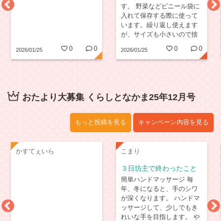
す。 野菜などビニール袋に
入れて保存する際に使って
います。繰り返し使えます
が、サイズも小さいので捨
てる前にとりあえず小箱に
0
0
0
0
2026/01/25
2026/01/25
入れてしまい、気付けば何
個も集めてしまっていま
す…。
おたより大募集 くらしとなかま25年12月号
もっと投稿を見る
キャンペーン内容を見る
かすてぇいら
こまり
３日坊主で終わったこと
簡単ハンドマッサージ 毎
年、冬になると、手のシワ
が深くなります。 ハンドマ
ッサージして、少しでもき
れいな手を目指します。 や