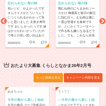
忘れられない母の味
忘れられない母の味
旬レシピ、がよかったです
鶏むね肉のにらまみれソー
オムライスがどういうふう
スかけ 物価高と毎日の献立
につくられるかわかって良
に悩む日々。むね肉は週に
いと思いました 太巻き寿司
一度は登場する食材です
です おいしかったっです 妹
が、とにかくワンパターン
ばかりかわいがっていたの
で作る私も嫌になるほどで
で母との良い思い出はあり
した。でも、これなら目先
ません 寿司のことぐらいし
が変わり、いけそうです！
0
0
0
0
2026/03/22
2026/03/22
かかくことがありません 記
明日やってみます！...
事では、みなさん良いこと
ばかりで羨ましいですが良
い思い出がない身には母の
日、父の日はつらいですね
おたより大募集 くらしとなかま26年2月号
こんな企画してほしくない
です
もっと投稿を見る
キャンペーン内容を見る
ぬまちゃん
てくてく
今年の春から新しく始め
---今年の春から新しく始
たいこと
めたいこと---
今月の逸品 コープ化粧品の
---セルフケアでもっときれ