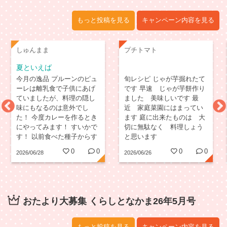
もっと投稿を見る
キャンペーン内容を見る
しゅんまま
プチトマト
夏といえば
今月の逸品 プルーンのピュ
旬レシピ じゃが芋掘れたて
ーレは離乳食で子供にあげ
です 早速 じゃが芋餅作り
ていましたが、料理の隠し
ました 美味しいです 最
味にもなるのは意外でし
近 家庭菜園にはまってい
た！ 今度カレーを作るとき
ます 庭に出来たものは 大
にやってみます！ すいかで
切に無駄なく 料理しょう
す！ 以前食べた種子からす
と思います
くすく成長中！また食べら
0
0
0
0
2026/06/28
2026/06/26
れるのが楽しみです！
おたより大募集 くらしとなかま26年5月号