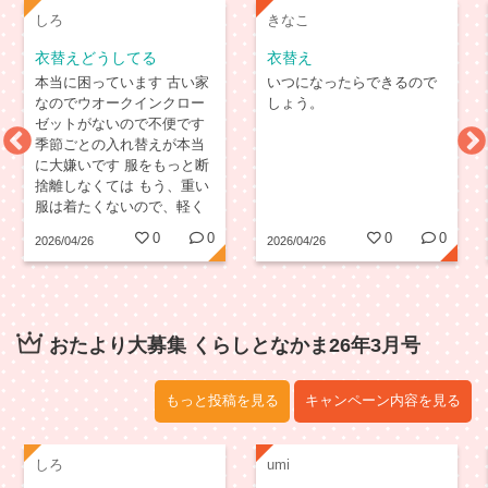
しろ
きなこ
衣替えどうしてる
衣替え
本当に困っています 古い家
いつになったらできるので
なのでウオークインクロー
しょう。
ゼットがないので不便です
季節ごとの入れ替えが本当
に大嫌いです 服をもっと断
捨離しなくては もう、重い
服は着たくないので、軽く
て家で洗える服が大好きで
0
0
0
0
2026/04/26
2026/04/26
す
おたより大募集 くらしとなかま26年3月号
もっと投稿を見る
キャンペーン内容を見る
しろ
umi