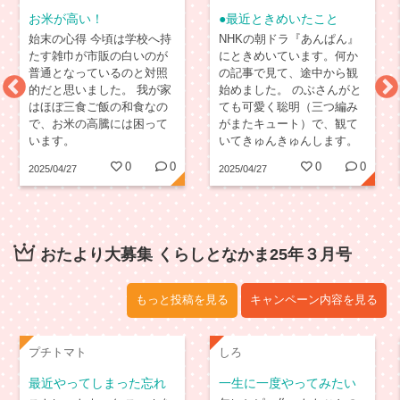
お米が高い！
●最近ときめいたこと
始末の心得 今頃は学校へ持
NHKの朝ドラ『あんぱん』
たす雑巾が市販の白いのが
にときめいています。何か
普通となっているのと対照
の記事で見て、途中から観
的だと思いました。 我が家
始めました。 のぶさんがと
はほぼ三食ご飯の和食なの
ても可愛く聡明（三つ編み
で、お米の高騰には困って
がまたキュート）で、観て
います。
いてきゅんきゅんします。
対するたかしは人間臭くド
0
0
0
0
2025/04/27
2025/04/27
ジだけど、憎めないキャラ
クター。脇を固める俳優さ
んの演技も素晴らしく、物
語がどう展開していくのか
目が離せません。
おたより大募集 くらしとなかま25年３月号
もっと投稿を見る
キャンペーン内容を見る
プチトマト
しろ
最近やってしまった忘れ
一生に一度やってみたい