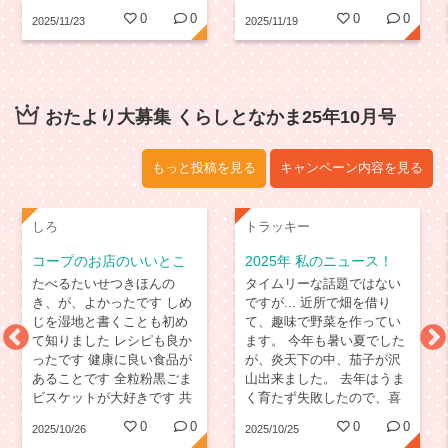
0
0
0
0
2025/11/23
2025/11/19
おたより大募集 くらしとなかま25年10月号
もっと投稿を見る
キャンペーン内容を見る
しろ
トラッキー
コープのお店のいいとこ
2025年 私のニュース！
ろ
たべるたいせつきほんの
タイムリーな話題ではない
き、が、よかったです しめ
ですが... 近所で畑を借り
じを湿地と書くことも初め
て、趣味で野菜を作ってい
て知りました レシピも良か
ます。 今年も暑い夏でした
ったです 健康に良い食品が
が、炎天下の中、茄子が沢
あることです 全粒粉黒ごま
山出来ました。 去年はうま
ビスケットが大好きです 共
く育たず失敗したので、喜
同購入では出ないのが残念
びもひとしおです。 自分で
0
0
0
0
2025/10/26
2025/10/25
です 出してくださいね ハ
作った野菜は愛らしく、味