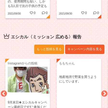
の、使用期間も短い、しか
も3人目で次の子供の予定も
ないため買うの勿体ないな
0
0
0
0
2021/09/30
2021/09/30
あと躊躇していたところ、
綺麗めで格安な物をリサイ
クルショップで見つけて購
入しました。ベビーベッド
に寝ていた息子も1歳になり
エシカル〈ミッション 広める〉報告
使わなくなったので、近々
出産予定の知り合いにお譲
りしました。
もっと投稿を見る
キャンペーン内容を見る
Instagramからの投稿
ももちゃん
地産地消で野菜を買うよう
にしています。
9月末日🍀エシカルキャンペ
ーン最終日です❗️ご参加くだ