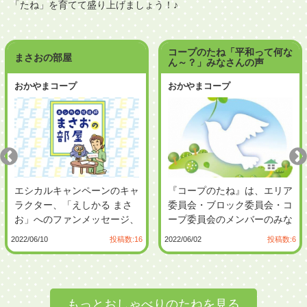
「たね」を育てて盛り上げましょう！♪
コープのたね「平和って何な
まさおの部屋
ん～？」みなさんの声
おかやまコープ
おかやまコープ
エシカルキャンペーンのキャ
『コープのたね』は、エリア
ラクター、「えしかる まさ
委員会・ブロック委員会・コ
お」へのファンメッセージ、
ープ委員会のメンバーのみな
質問などをお寄せください。
さんにお渡ししている資料で
2022/06/10
投稿数:16
2022/06/02
投稿数:6
「えしかる...
す。...
もっとおしゃべりのたねを見る