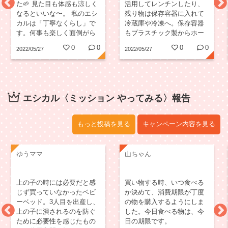
た🌱 見た目も体感も涼しく
活用してレンチンしたり、
なるといいな〜。 私のエシ
残り物は保存容器に入れて
カルは「丁寧なくらし」で
冷蔵庫や冷凍へ。保存容器
す。何事も楽しく面倒がら
もプラスチック製からホー
ずにやることです😊
ロー製に順次買い替えてい
0
0
0
0
2022/05/27
2022/05/27
ってます。ホーロー製の容
器で保存すると、カレーの
臭いも移らないし、そのま
まIHで温められるのでとて
も便利です。パーツごとに
エシカル〈ミッション やってみる〉報告
買い替えられる容器は長く
使えていいですね。
もっと投稿を見る
キャンペーン内容を見る
ゆうママ
山ちゃん
上の子の時には必要だと感
買い物する時、いつ食べる
じず買っていなかったベビ
か決めて、消費期限が丁度
ーベッド。3人目を出産し、
の物を購入するようにしま
上の子に潰されるのを防ぐ
した。今日食べる物は、今
ために必要性を感じたもの
日の期限です。