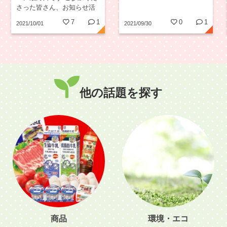
さった皆さん、お知らせ活
動にご協力いただいた皆さ
7
1
0
1
2021/10/01
2021/09/30
ん、インスタを見てくださ
った皆さん✨✨ 本当にあり
がとうございました💕...
他の話題を探す
商品
環境・エコ