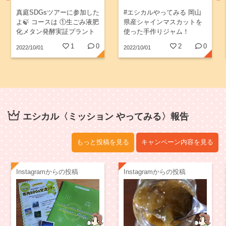
真庭SDGsツアーに参加した
#エシカルやってみる 岡山
よ🍃 コースは ①生ごみ液肥
県産シャインマスカットを
化メタン発酵実証プラント
使った手作りジャム！
②液肥野菜収穫体験 ③里山
1
0
2
0
2022/10/01
2022/10/01
里海交流館「しんぴお」見
学 参加記念にSDGsバッジ
をいただきました❣️...
エシカル〈ミッション やってみる〉報告
もっと投稿を見る
キャンペーン内容を見る
Instagramからの投稿
Instagramからの投稿