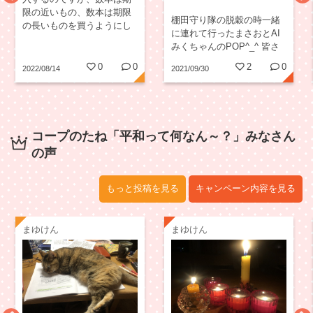
限の近いもの、数本は期限
棚田守り隊の脱穀の時一緒
の長いものを買うようにし
に連れて行ったまさおとAI
て無理と無駄の無いよう心
みくちゃんのPOP^_^ 皆さ
がけています。
んの作業を一緒に見守りま
0
0
2
0
2022/08/14
2021/09/30
した。
コープのたね「平和って何なん～？」みなさん
の声
もっと投稿を見る
キャンペーン内容を見る
まゆけん
まゆけん