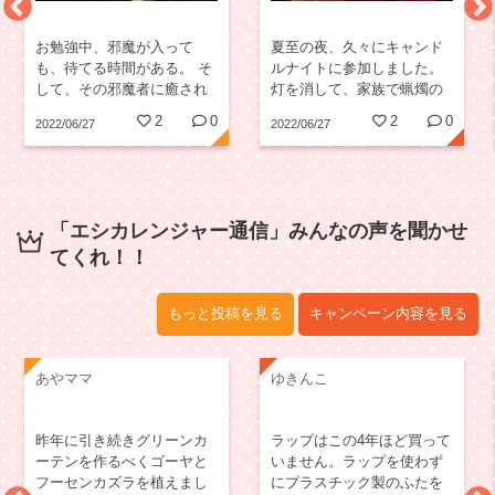
お勉強中、邪魔が入って
夏至の夜、久々にキャンド
も、待てる時間がある。 そ
ルナイトに参加しました。
して、その邪魔者に癒され
灯を消して、家族で蝋燭の
てるこの時間はきっと、今
火を囲んで話すととても穏
2
0
2
0
2022/06/27
2022/06/27
が本当に平和であるから。
やかな気持ちになりまし
世界を想うと、悲しい現
た。 平和だからこその時間
実。 一日も早い解決を願う
でした。
ばかり。
「エシカレンジャー通信」みんなの声を聞かせ
てくれ！！
もっと投稿を見る
キャンペーン内容を見る
あやママ
ゆきんこ
昨年に引き続きグリーンカ
ラップはこの4年ほど買って
ーテンを作るべくゴーヤと
いません。ラップを使わず
フーセンカズラを植えまし
にプラスチック製のふたを