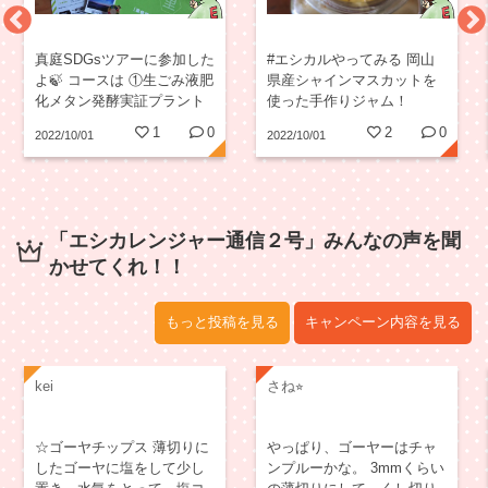
真庭SDGsツアーに参加した
#エシカルやってみる 岡山
よ🍃 コースは ①生ごみ液肥
県産シャインマスカットを
化メタン発酵実証プラント
使った手作りジャム！
②液肥野菜収穫体験 ③里山
1
0
2
0
2022/10/01
2022/10/01
里海交流館「しんぴお」見
学 参加記念にSDGsバッジ
をいただきました❣️...
「エシカレンジャー通信２号」みんなの声を聞
かせてくれ！！
もっと投稿を見る
キャンペーン内容を見る
kei
さね⭐︎
☆ゴーヤチップス 薄切りに
やっぱり、ゴーヤーはチャ
したゴーヤに塩をして少し
ンプルーかな。 3mmくらい