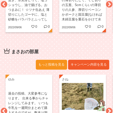
置き、水気をとって、塩コ
の薄切りにして、くし切り
ショウし、油で揚げる。お
の玉葱、5cmくらいの薄切
つまみに！ ☆ツナ缶あえ 薄
りの人参、厚切りベーコン
切りにしたゴーヤに、塩と
かポークと固豆腐(なければ
砂糖をパラパラとふってし
木綿豆腐を重石をかけて水
ばらく置き、さっとゆで
分を抜いた物)を一緒に炒め
0
0
0
0
2022/09/06
2022/09/06
る。 水気をしぼり、ツナ缶
て火が通ったら塩胡椒とち
と、ごま油とポン酢を大さ
ょっとのお醤油(魚醤がおす
じ1〜2くらい入れて混ぜ
すめ)で味付けしたら溶き卵
る。 苦味が気にならず、さ
を回しかけ、ざっくり混ぜ
っぱりした感じで食べられ
て卵に火が通れば出来上が
まさおの部屋
ます。
り。 ちなみにうちは海老の
ナンプラーでする事が多い
です。...
もっと投稿を見る
キャンペーン内容を見る
ゆみ
さね
過去の投稿、大変参考にな
ります。 出来る事からチャ
レンジしてみます。 いつも
牛乳を一週間分まとめて購
入するのですが、数本は期