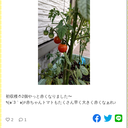
初収穫🍅2個やっと赤くなりました〜
٩(๑´3｀๑)۶赤ちゃんトマトもたくさん早く大きく赤くなぁれ♪
2
1