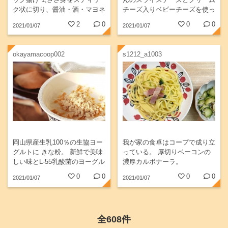
ク状に切り、醤油・酒・マヨネ
チーズ入りベビーチーズを使っ
ーズとハチミツのタレをポリ袋
てベイクドチーズケーキを作り
2
0
0
0
2021/01/07
2021/01/07
に入れてよく揉みこむ。...
ました🎵 ボトムはリッツと豆
乳で✌️😆...
okayamacoop002
s1212_a1003
岡山県産生乳100％の生協ヨー
我が家の食卓はコープで成り立
グルトに きな粉。 新鮮で美味
っている。 厚切りベーコンの
しい味とL-55乳酸菌のヨーグル
濃厚カルボナーラ。
トと北海道産だいずのイソフラ
0
0
0
0
2021/01/07
2021/01/07
ボン！...
全608件