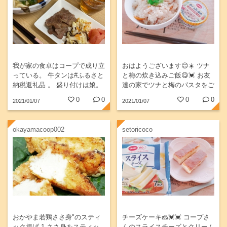
我が家の食卓はコープで成り立
おはようございます😊☀️ ツナ
っている。 牛タンは#ふるさと
と梅の炊き込みご飯😋💓 お友
納税返礼品 。 盛り付けは娘。
達の家でツナと梅のパスタをご
週6くらいでお手伝いしてくれ
ちそうになってから大好きな
0
0
0
0
2021/01/07
2021/01/07
る。
『ツナと梅』の組み合わせ💓💓
今日は炊き込みご飯にしてみま
した🎶...
okayamacoop002
setoricoco
おかやま若鶏ささ身"のスティ
チーズケーキ🧀💓💓 コープさ
ック揚げ 1,ささ身をスティッ
んのスライスチーズとクリーム