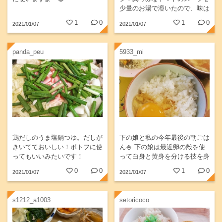
少量のお湯で溶いたので、味は
濃い目です…
1
0
1
0
2021/01/07
2021/01/07
panda_peu
5933_mi
鶏だしのうま塩鍋つゆ。だしが
下の娘と私の今年最後の朝ごは
きいてておいしい！ポトフに使
ん🍚 下の娘は最近卵の殻を使
ってもいいみたいです！
って白身と黄身を分ける技を身
につけたらしい… 今年一年、
0
0
1
0
2021/01/07
2021/01/07
いろーんなことがありました
が、いい一年でした みなさ
ん、良いお年を❤️
s1212_a1003
setoricoco