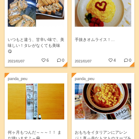
いつもと違う、甘辛い味で、美
手抜きオムライス！...
味しい！タレがなくても美味
😋
6
0
4
0
2021/01/07
2021/01/07
panda_peu
panda_peu
何ヶ月もつんだ～～～！！ ま
おもちをイタリアンにアレン
だ使いますよ～😁
ジ！真っ赤なトマトのスープを