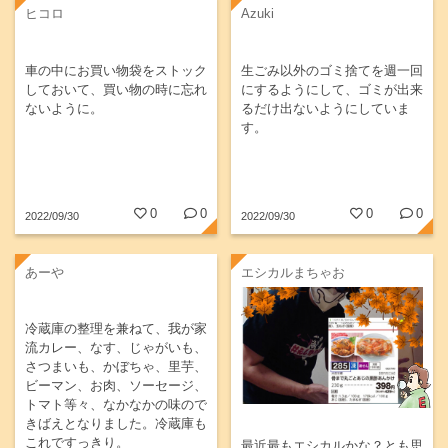
ヒコロ
Azuki
車の中にお買い物袋をストック
生ごみ以外のゴミ捨てを週一回
しておいて、買い物の時に忘れ
にするようにして、ゴミが出来
ないように。
るだけ出ないようにしていま
す。
0
0
0
0
2022/09/30
2022/09/30
あーや
エシカルまちゃお
冷蔵庫の整理を兼ねて、我が家
流カレー、なす、じゃがいも、
さつまいも、かぼちゃ、里芋、
ビーマン、お肉、ソーセージ、
トマト等々、なかなかの味ので
きばえとなりました。冷蔵庫も
これですっきり。
最近最もエシカルかな？とも思