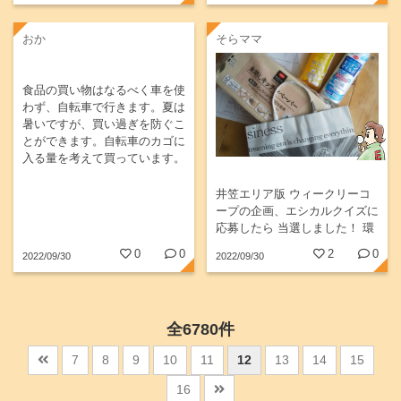
おか
そらママ
食品の買い物はなるべく車を使
わず、自転車で行きます。夏は
暑いですが、買い過ぎを防ぐこ
とができます。自転車のカゴに
入る量を考えて買っています。
井笠エリア版 ウィークリーコ
ープの企画、エシカルクイズに
応募したら 当選しました！ 環
境に配慮された商品をいただき
0
0
2
0
2022/09/30
2022/09/30
ました♪
全6780件
7
8
9
10
11
12
13
14
15
16