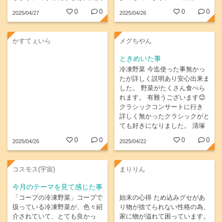
くドジだけど、憎めないキャラ
道を脈拍数等を自己管理しなが
0
0
0
0
2025/04/27
2025/04/26
クター。脇を固める俳優さんの
ら歩きます。リーダーさんが付
演技も素晴らしく、物語がどう
いてくださるし、参加者同士の
展開していくのか目が離せませ
おしゃべりも楽しいです。母に
かすてぇいら
メグちやん
ん。
とっては適度な運動と刺激にな
っているようです。
ときめいた事
冷凍野菜 今迄使った事無かっ
たが詳しく説明あり安心出来ま
した。 野菜がたくさん食べら
れます。 有難うございます😊
クラシックコンサートに行き
詳しく無かったクラシックがと
ても好きになりました。 清塚
七色コンサート お話しも楽し
0
0
0
0
2025/04/26
2025/04/22
め岡山がファイナルコンサート
でおもてなしも最高でとても満
足😆です…
コスモス(宇宙)
まりりん
今月のテーマを見て感じた事
「コープの冷凍野菜」コープで
始末の心得 ため込みグセがあ
扱っている冷凍野菜が、色々紹
り物が捨てられない性格の為、
介されていて、とても良かっ
家に物が溢れて困っています。