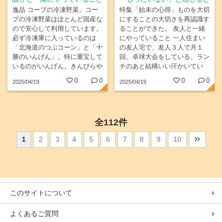
き
逸品 コープの冷凍野菜。コー
特集「始末の心得」ものを大切
プの冷凍野菜はほとんど国産な
にすることの大切さを再認識す
ので安心して利用しています。
ることができた。 友人と一緒
必ず冷凍庫に入っているのは
にやっていること 一人住まい
「北海道のつぶコーン」と「十
の友人宅で、友人３人で月１
勝のいんげん」。特に重宝して
回、卓球大会をしている。ラン
いるのがいんげん。きんぴらや
チのあと結構いい汗かいてい
肉じゃが等、彩りが足りない時
る。孤独からの解放、体力づく
0
0
0
0
2025/04/19
2025/04/19
にさっと加えられて本当に便利
りによい。
です。 お友達と半田山植物園
のパスポートを購入。1年でた
ったの1500円。園内は坂が多
全112件
いですが鑑賞しながら体力作り
も出来る、一石二鳥です。
1
2
3
4
5
6
7
8
9
10
このサイトについて
よくあるご質問