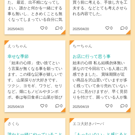
た。 最近、出不精になってし
買う前に考える、手放し方を工
まい、誰かと何かを一緒にする
夫する、などとても考えさせら
事も無いし、ときめくことも無
れる内容でした。
くなってしまっている自分に気
がついた。今日、今から、少々
0
0
0
0
2025/04/21
2025/04/20
億劫でも、エイヤッと気合いを
入れて、さあ出かけよう！
えっちゃん
ちーちゃん
幸せな季節
お店に行って思う事
「始末の心得」 使い捨てとい
始末の心得 私も結構勿体無い
う言葉が無くなる事を願ってい
派なので今回出ている人達に共
ます。この様な記事が嬉しいで
感できました。 賞味期限が近
す。 山菜採りが大好きです。
い商品を沢山置いていますが多
ツクシ、ヨモギ、ワラビ、セリ
く残っていて余り売れていない
など。畑にもノビルやタンポ
ように見かけますが、早く見切
ポ。春は毎日食卓に山菜が並び
りを付けて、困っている人が集
ます。幸せな季節です。
まる所に持って行ってあげた方
0
0
0
0
2025/04/19
2025/04/19
がいいのでは。仕入担当の人も
考える余地があるのでは
さくら
エコ大好きバーバ
誰かと一緒にやっていること
「もったいない」と感じると