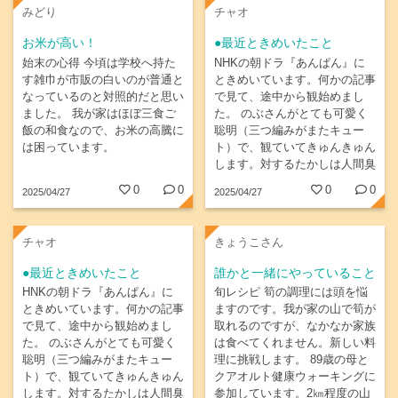
みどり
チャオ
お米が高い！
●最近ときめいたこと
始末の心得 今頃は学校へ持た
NHKの朝ドラ『あんぱん』に
す雑巾が市販の白いのが普通と
ときめいています。何かの記事
なっているのと対照的だと思い
で見て、途中から観始めまし
ました。 我が家はほぼ三食ご
た。 のぶさんがとても可愛く
飯の和食なので、お米の高騰に
聡明（三つ編みがまたキュー
は困っています。
ト）で、観ていてきゅんきゅん
します。対するたかしは人間臭
くドジだけど、憎めないキャラ
0
0
0
0
2025/04/27
2025/04/27
クター。脇を固める俳優さんの
演技も素晴らしく、物語がどう
展開していくのか目が離せませ
チャオ
きょうこさん
ん。
●最近ときめいたこと
誰かと一緒にやっていること
HNKの朝ドラ『あんぱん』に
旬レシピ 筍の調理には頭を悩
ときめいています。何かの記事
ますのです。我が家の山で筍が
で見て、途中から観始めまし
取れるのですが、なかなか家族
た。 のぶさんがとても可愛く
は食べてくれません。新しい料
聡明（三つ編みがまたキュー
理に挑戦します。 89歳の母と
ト）で、観ていてきゅんきゅん
クアオルト健康ウォーキングに
します。対するたかしは人間臭
参加しています。2㎞程度の山