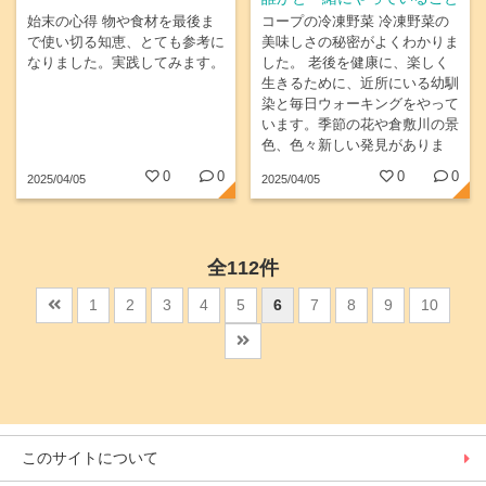
す。...
始末の心得 物や食材を最後ま
コープの冷凍野菜 冷凍野菜の
で使い切る知恵、とても参考に
美味しさの秘密がよくわかりま
なりました。実践してみます。
した。 老後を健康に、楽しく
生きるために、近所にいる幼馴
染と毎日ウォーキングをやって
います。季節の花や倉敷川の景
色、色々新しい発見がありま
す。
0
0
0
0
2025/04/05
2025/04/05
全112件
1
2
3
4
5
6
7
8
9
10
このサイトについて