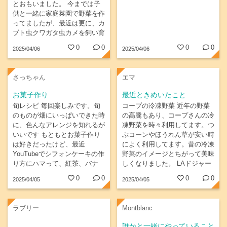
とおもいました。 今までは子
供と一緒に家庭菜園で野菜を作
ってましたが、最近は更に、カ
ブト虫クワガタ虫カメを飼い育
てて楽しんでいます。
0
0
0
0
2025/04/06
2025/04/06
さっちゃん
エマ
お菓子作り
最近ときめいたこと
旬レシピ 毎回楽しみです。旬
コープの冷凍野菜 近年の野菜
のものが畑にいっぱいできた時
の高騰もあり、コープさんの冷
に、色んなアレンジを知れるが
凍野菜を時々利用してます。つ
いいです もともとお菓子作り
ぶコーンやほうれん草が安い時
は好きだったけど、最近
によく利用してます。昔の冷凍
YouTubeでシフォンケーキの作
野菜のイメージとちがって美味
り方にハマって、紅茶、バナ
しくなりました。 LAドジャー
ナ、オレンジ、だんご粉など、
スのタイラー・グラスノウ選
0
0
0
0
2025/04/05
2025/04/05
色んなアレンジを試してます
手！まさに王子さまです！ 大
谷翔平選手や山本由伸選手のチ
ームメイトで高身長のピッチャ
ラブリー
Montblanc
ーなのですが、まさに絵に描い
たような王子さまの風貌で
誰かと一緒にやっていること