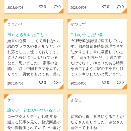
0
0
0
0
2025/04/06
2025/04/06
ままかり
かつしず
最近ときめいたこと
これからしたい事
始末の心得 古くて着れない
冷凍野菜は調理で重宝していま
綿のブラウスやタオルなど、汚
す。旬の野菜を時短調理できて
れ落としに、使っております。
助かります。常に常備していま
皆さん有効に 活用されている
す。 日々を慌ただしく過ごす
なと、思いました。 家事の合
だけでなく、ゆとりのある時間
間に、時々中国ドラマを見てお
を過ごすように家の中を片付け
ります。男女ともとても、美し
てスッキリしたいと思います。
く、見とれております。シャウ
0
0
0
0
2025/04/06
2025/04/06
ジャンさんが気に入ってます。
何時も時代劇なので、現代もの
も、見てみたいなと、思いま
ケイ
きなこ
す。友人に、話しても誰も知ら
なくて、孫たちと、話してま
誰かと一緒にやっていること
す。
コープクオリティが10周年を
始末の心得、参考になることが
迎える記事を見て、贅沢商品が
たくさんありました。みなさん
長い間提供されていていい事だ
頑張ってますね。