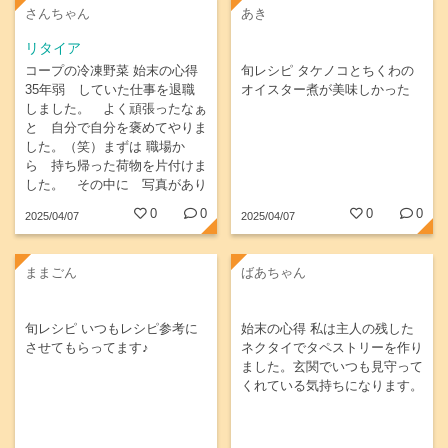
さんちゃん
あき
リタイア
コープの冷凍野菜 始末の心得
旬レシピ タケノコとちくわの
35年弱 していた仕事を退職
オイスター煮が美味しかった
しました。 よく頑張ったなぁ
と 自分で自分を褒めてやりま
した。（笑）まずは 職場か
ら 持ち帰った荷物を片付けま
した。 その中に 写真があり
手が止まりました。 若い時に
0
0
0
0
2025/04/07
2025/04/07
は 戻れないので 気持ちぐら
いは 若くいたいです。 そし
て何より 丈夫でないとダメだ
ままごん
ばあちゃん
から まずは ウォーキングか
ら始めようと 思ってます。
旬レシピ いつもレシピ参考に
始末の心得 私は主人の残した
させてもらってます♪
ネクタイでタペストリーを作り
ました。玄関でいつも見守って
くれている気持ちになります。